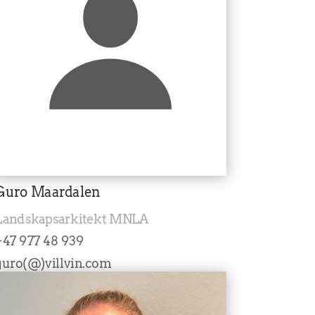
Guro Maardalen
Landskapsarkitekt MNLA
+47 977 48 939
guro(@)villvin.com